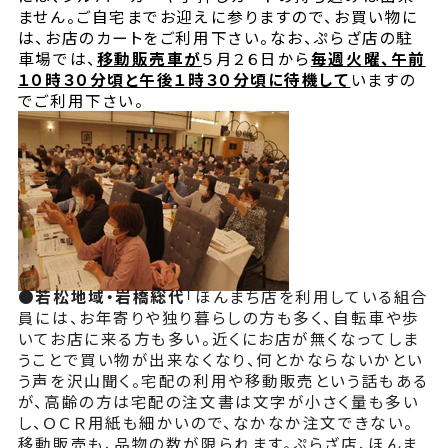
ません。ご自宅までお迎えに参りますので、お買い物に
は、お店のカートをご利用下さい。なお、ぷらざ店の駐
車場では、
移動販売車が
５月２６日から
毎週火曜、午前
１０時３０分頃と午後１時３０分頃に待機して
いますの
でご利用下さい。
●
若松地域・岩橋総代
「ほんまち店を利用している組合
員には、お年寄りや独り暮らしの方も多く、自転車や歩
いてお店に来る方も多い。近くにお店が無くなってしま
うことで買い物が出来なくなり、何とかならないかとい
う声を沢山聞く。宅配の利用や移動販売という話もある
が、高齢の方は宅配の注文書は文字が小さく量も多い
し、ＯＣＲ用紙も細かいので、なかなか注文できない。
移動販売も、品物の数が限られます。ぷらざ店、ほんま