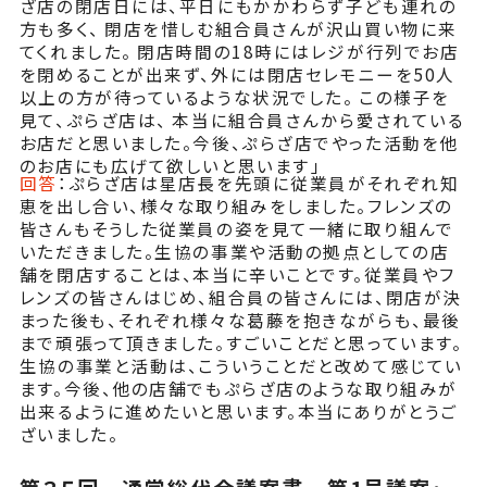
ざ店の閉店日には、平日にもかかわらず子ども連れの
方も多く、 閉店を惜しむ組合員さんが沢山買い物に来
てくれました。 閉店時間の18時にはレジが行列でお店
を閉めることが出来ず、外には閉店セレモニーを50人
以上の方が待っているような状況でした。 この様子を
見て、ぷらざ店は、 本当に組合員さんから愛されている
お店だと思いました。今後、ぷらざ店でやった活動を他
のお店にも広げて欲しいと思います」
回答
：ぷらざ店は星店長を先頭に従業員がそれぞれ知
恵を出し合い、様々な取り組みをしました。フレンズの
皆さんもそうした従業員の姿を見て一緒に取り組んで
いただきました。生協の事業や活動の拠点としての店
舗を閉店することは、本当に辛いことです。従業員やフ
レンズの皆さんはじめ、組合員の皆さんには、閉店が決
まった後も、それぞれ様々な葛藤を抱きながらも、最後
まで頑張って頂きました。すごいことだと思っています。
生協の事業と活動は、こういうことだと改めて感じてい
ます。今後、他の店舗でもぷらざ店のような取り組みが
出来るように進めたいと思います。本当にありがとうご
ざいました。