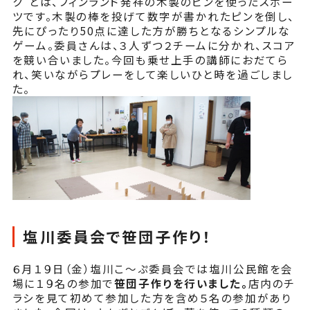
ク”とは、フィンランド発祥の木製のピンを使ったスポー
ツです。木製の棒を投げて数字が書かれたピンを倒し、
先にぴったり50点に達した方が勝ちとなるシンプルな
ゲーム。委員さんは、３人ずつ２チームに分かれ、スコア
を競い合いました。今回も乗せ上手の講師におだてら
れ、笑いながらプレーをして楽しいひと時を過ごしまし
た。
塩川委員会で笹団子作り！
６月１９日（金）塩川こ～ぷ委員会では塩川公民館を会
場に１９名の参加で
笹団子作りを行いました。
店内のチ
ラシを見て初めて参加した方を含め５名の参加があり