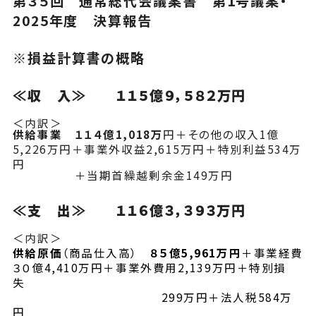
第３５回 通常総代会議案書 第1号議案・
2025年度 決算報告
※損益計算書の概略
≪収 入≫
１１５億９，５８２万円
＜内訳＞
供給事業 １１４億1,018万
円＋その他の収入1億
5,226万円＋事業外収益2,615万円＋特別利益534万
円
＋当期首繰越剰余金149万円
≪支 出≫ １１６億３，３９３万円
＜内訳＞
供給原価
（商品仕入高）
８５億5,961万円
＋事業経費
３０億4,410万円＋事業外費用2,139万円＋特別損
失
299万円＋法人税584万
円