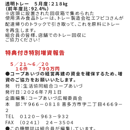
透明トレー ５月度：２１８㎏
（前年度比：92.4%）
※店頭に設置された回収箱で集められた
使用済み食品トレーは、トレー製造会社エフピコさんが
配達帰りのトラックで引き取って、これを原料にトレー
を再生します。
組合員の皆様、店舗でのトレー回収に
ご協力ください！
特典付き特別増資報告
５／２１～６／２０
１６件 ７９
０万円
●コープあいづの経営再建の資金を確保するため、増
資のご協力をお願いいたします。
発 行：生活協同組合コープあいづ
発行日：２０２６年７月１日
企画編集：コープあいづ広報委員会
本 部：〒９６６－０８１８ 喜多方市字二丁目４６６９－
２
TEL ０１２０－９６３－９３２
FAX （０２４１） ２４－３５０４
●この機関誌は組合員が編集しています。