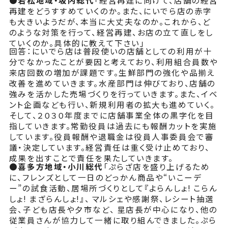
再建をどうすすめていくのか。また、にいでら店の赤字
も大きいようだが、本当に大丈夫なのか。これから、ど
のような対策を行って、経営再建、お店の立て直しをし
ていくのか。具体的に教えて下さい」
回答：にいでら店は普段使いの店舗としての利用が十
分でなかったことが要因と考えており、利用組合員数や
来店回数の増加が課題です。生鮮部門の強化や品揃え
改善を進めていきます。水産部門は伸びており、店舗の
強みを活かした売場づくりを行っていきます。また、イベ
ント企画なども行い、新規利用者の拡大も進めていく。
そして、２０３０年度までに店舗事業全体の黒字化を目
指していきます。常勤役員は過去にも報酬カットを実施
しています。役員報酬や退職金は役員人事委員会で審
議・決定しています。経営責任は重く受け止めており、
成果を出すことで責任を果たしていきます。
●喜多方地域・小川総代
「ぷらざ店を盛り上げるため
に、フレンズとして一日のどっかん商品や“いこーデ
ー”の試食活動、居場所づくりとして『よらんしょ! こらん
しょ! まざらんしょ!』、 マルシェや感謝祭、レシート抽選
会、子ども店長や夕市など、 星店長が中心になり、他の
従業員さんが協力して一緒に取り組んできました。ぷら