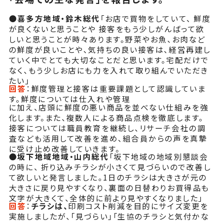
●
喜多方地域・鈴木総代
「お店で買物をしていて、 鮮度
が良くないと思うことや 接客をもう少しがんばって欲
しいと思うことが時々あります。野菜やお魚、お肉など
の鮮度が良いことや、気持ちの良い接客は、経営再建し
ていく中でとても大切なことだと思います。宅配だけで
なく、もう少しお店にも力を入れて取り組んでいただき
たい」
回答
：
鮮度管理と接客は重要課題として認識していま
す。鮮度については仕入れや管理
に加え、店頭に鮮度の悪い商品を並べない仕組みを強
化します。また、複数人による商品点検を徹底します。
接客については職員教育を継続し、リサーチ会社の調
査なども活用して改善を進め、組合員からの声を真摯
に受け止め改善していきます。
●
坂下地域地域・山内総代
「坂下地域の地域別懇談会
の時に、 折り込みチラシが小さくて見づらいので改善し
て欲しいと発言しました。1日のチラシは大きさが元の
大きさに戻り見やすくなり、裏面の日替わりお買得品も
文字が大きくて、全体的に前より見やすくなりました」
回答
：
チラシは、
印刷コスト削減を目的にサイズ変更を
実施しましたが、「見づらい」「生協のチラシと気付かな