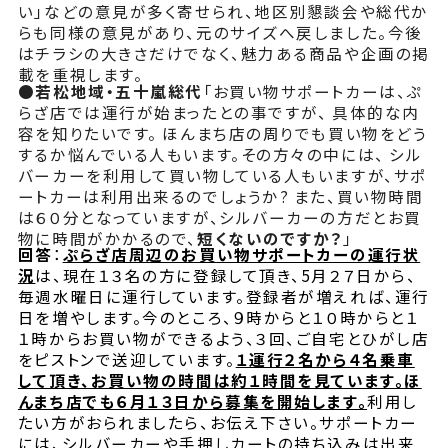
い」などの意見が多く寄せられ、地区別懇談会や総代か
らも同様の意見があり、元のサイズへ戻しました。今後
はチラシの大きさだけでなく、魅力ある商品や企画の掲
載を重視します。
●
若松地域・五十嵐総代
「お買い物サポートカーは、ぷ
らざ店では運行が始まったとの事ですが、 具体的な内
容を知りたいです。 ほんまち店の周りでも買い物をどう
するか悩んでいる人もいます。その方々の中には、 シル
バーカーを利用して買い物している人もいますが、サポ
ートカーは利用出来るのでしょうか? また、買い物時間
は６０分となっていますが、シルバーカーの方だとお買
物に時間がかかるので、
短くないのですか？
」
回答
：
ぷらざ店周辺のお買い物サポートカーの運行状
況
は、現在１３名の方に登録して頂き、5月２７日から、
毎週水曜日に運行しています。登録者が増えれば、運行
日を増やします。今のところ、９時からと１０時からと１
１時からお買い物ができるよう、３回、ご自宅とひがし店
をピストンで送迎しています。
１運行２名から４名乗車
して頂き、お買い物の時間は約１時間を見ています。ほ
んまち店でも６月１３日から募集を開始します。
利用し
たい方がおられましたら、お伝え下さい。サポートカー
には、シルバーカーや手押しカートの持ち込みは出来