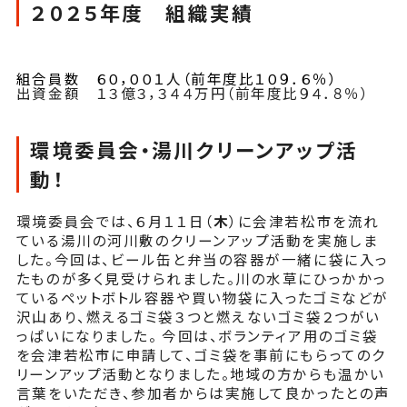
２０２５年度 組織実績
組合員数 ６０，００１人（前年度比１０９．６％）
出資金額 １３億３，３４４万円（前年度比９４．８％）
環境委員会・湯川クリーンアップ活
動！
環境委員会では、６月１１日（
木
）に会津若松市を流れ
ている湯川の河川敷のクリーンアップ活動を実施しま
した。今回は、ビール缶と弁当の容器が一緒に袋に入っ
たものが多く見受けられました。川の水草にひっかかっ
ているペットボトル容器や買い物袋に入ったゴミなどが
沢山あり、燃えるゴミ袋３つと燃えないゴミ袋２つがい
っぱいになりました。 今回は、ボランティア用のゴミ袋
を会津若松市に申請して、ゴミ袋を事前にもらってのク
リーンアップ活動となりました。地域の方からも温かい
言葉をいただき、参加者からは実施して良かったとの声