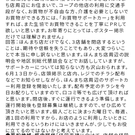
ち店周辺にお住まいで、コープの他店の利用に交通手
段がなく、お買物が不自由な方、介護を必要としないで
お買物ができる方には、「お買物サポートカー」を利用
すれば、また生協でお買物できることを丁寧にＰＲして
欲しいと思います。お年寄りにとっては、ポスター掲示
だけでは理解されません」
回答：ほんまち店だけでなく、３店舗を閉店するという
ことは、期待や信頼を失うことでもあり、大変つらいこ
とで本当に申し訳ないと思います。ほんまち店周辺の説
明会や地区別総代懇談会などでお話ししていますが、
サポートカーについては知らない方も沢山おられます。
６月１３日から、店頭掲示と店内、レジでのチラシ配布
などでお知らせしながら、ほんまち店周辺のサポートカ
ー利用登録を開始いたします。配布予定のチラシを今
日お配りしていますので、口コミ等でも広げて頂ければ
と思います。閉店後、すぐに運行できるよう準備します。
運行開始後も登録募集は継続しますので、ぜひ広めて
頂きたいと思います。個人ごとに決まった曜日で、毎週、
週１回の利用ですから、お店のように利用したいときに
利用できるというわけにはいきませんが、少しでもお役
に立てるのではないかと考えています。
●若松地域・坂内総代
「経営再建に向けて、店舗の経営