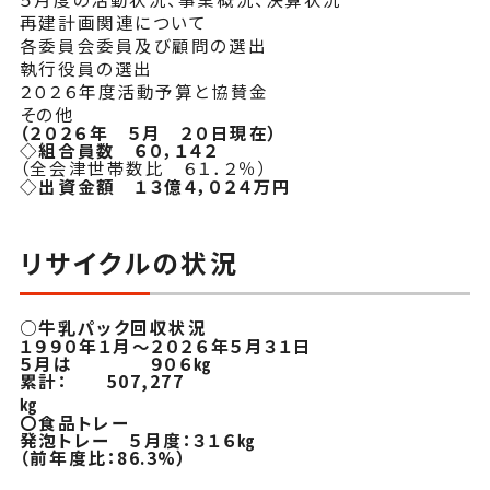
再建計画関連について
各委員会委員及び顧問の選出
執行役員の選出
２０２６年度活動予算と協賛金
その他
（２０２６年 ５月 ２０日現在）
◇組合員数 ６０，１４２
（全会津世帯数比 ６１．２％）
◇
出資金額
１３億４，０２４万円
リサイクルの状況
○牛乳パック回収状況
１９９０年１月～２０２６年５月３１日
５月は ９０６㎏
累計： 507,277
㎏
〇食品トレー
発泡トレー ５月度：３１６㎏
（前年度比：86.3%）