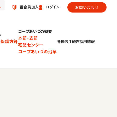
組合員加入
ログイン
お問い合わせ
コープあいづの概要
は
本部・支部
報保護方針
各種お手続き
採用情報
宅配センター
針
コープあいづの沿革