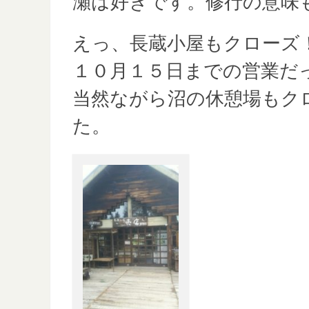
瀬は好きです。修行の意味
えっ、長蔵小屋もクローズ
１０月１５日までの営業だ
当然ながら沼の休憩場もク
た。