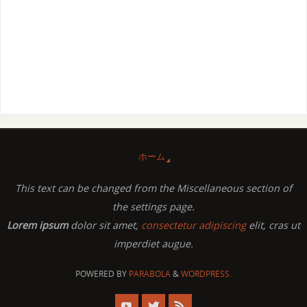
ホーム
This text can be changed from the Miscellaneous section of
the settings page.
Lorem ipsum
dolor sit amet,
consectetur adipiscing
elit, cras ut
imperdiet augue.
POWERED BY
PARABOLA
&
WORDPRESS.