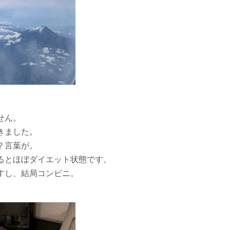
せん。
きました。
？言葉が。
るとほぼダイエット状態です。
すし、結局コンビニ。