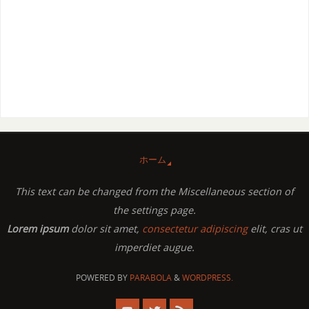
ホーム
This text can be changed from the Miscellaneous section of
the settings page.
Lorem ipsum
dolor sit amet,
consectetur adipiscing
elit, cras ut
imperdiet augue.
POWERED BY
PARABOLA
&
WORDPRESS.