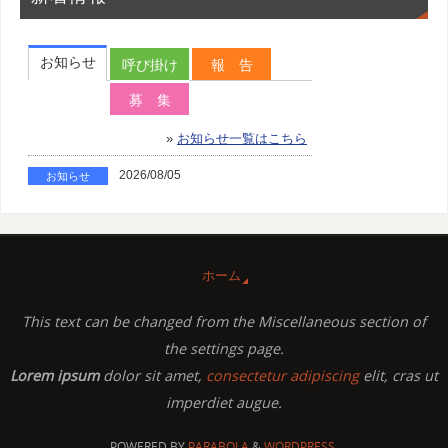
ホーム
This text can be changed from the Miscellaneous section of
the settings page.
Lorem ipsum
dolor sit amet,
consectetur adipiscing
elit, cras ut
imperdiet augue.
POWERED BY
PARABOLA
&
WORDPRESS.