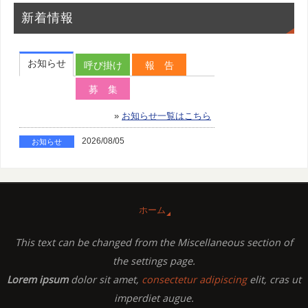
新着情報
ホーム
This text can be changed from the Miscellaneous section of
the settings page.
Lorem ipsum
dolor sit amet,
consectetur adipiscing
elit, cras ut
imperdiet augue.