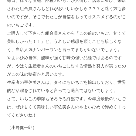
毎日、様々な産地、品種のいちごが入荷し、店頭に並び、来店
された組合員さんもどれがおいしいかしら？？？と迷う方も多
いのですが、そこでわたしが自信をもってオススメするのがこ
のいちごです。
ご購入して下さった組合員さんから「この前のいちご、甘くて
美味しかった！！」と、うれしい感想を頂くことも珍しくな
く、当店人気ナンバーワンと言ってまちがいないでしょう。
やよいひめ自体、酸味が強く甘味の強い品種ではあるのです
が、やはり生産者さんのいちごに対する情熱と努力が実ったの
がこの味の秘密かと思います。
生産者の宇佐美さんは、タイにもいちごを輸出しており、世界
的な活躍をされていると言っても過言ではないでしょう。
さて、いちごの季節もそろそろ終盤です。今年度最後のいちご
は、ぜひ甘くて美味しい宇佐美さんのやよいひめで締めくくっ
てくださいね！
（小野健一郎）