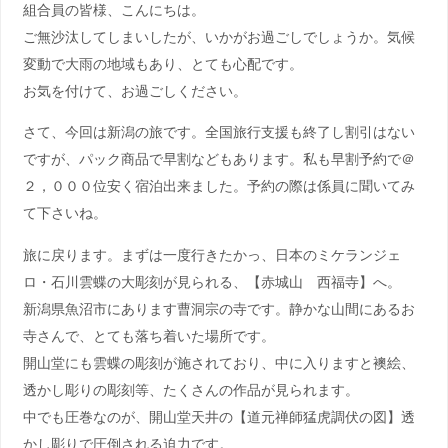
組合員の皆様、こんにちは。
ご無沙汰してしまいしたが、いかがお過ごしでしょうか。気候
変動で大雨の地域もあり、とても心配です。
お気を付けて、お過ごしください。
さて、今回は新潟の旅です。全国旅行支援も終了し割引はない
ですが、パック商品で早割などもあります。私も早割予約で＠
２，０００位安く宿泊出来ました。予約の際は係員に聞いてみ
て下さいね。
旅に戻ります。まずは一度行きたかっ、日本のミケランジェ
ロ・石川雲蝶の大彫刻が見られる、【赤城山 西福寺】へ。
新潟県魚沼市にあります曹洞宗の寺です。静かな山間にあるお
寺さんで、とても落ち着いた場所です。
開山堂にも雲蝶の彫刻が施されており、中に入りますと襖絵、
透かし彫りの彫刻等、たくさんの作品が見られます。
中でも圧巻なのが、開山堂天井の【道元禅師猛虎調伏の図】透
かし彫りで圧倒される迫力です。