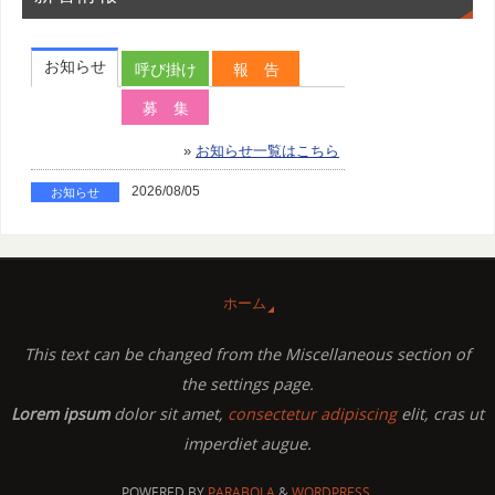
ホーム
This text can be changed from the Miscellaneous section of
the settings page.
Lorem ipsum
dolor sit amet,
consectetur adipiscing
elit, cras ut
imperdiet augue.
POWERED BY
PARABOLA
&
WORDPRESS.