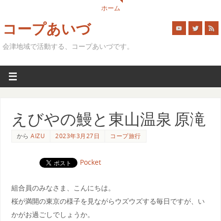
ホーム
コープあいづ
会津地域で活動する、コープあいづです。
えびやの鰻と東山温泉 原滝
から
AIZU
2023年3月27日
コープ旅行
Pocket
組合員のみなさま、こんにちは。
桜が満開の東京の様子を見ながらウズウズする毎日ですが、い
かがお過ごしでしょうか。